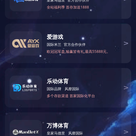
PL-2006A全自动双炉
GDL-2000型微机格金
基氏流动度测定仪
低温干馏试验仪
ZP-2000型自由膨胀序
数测定仪
1
2
3
共15条