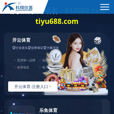
米兰(中国)一站式服务平台
产品展示
＞
公司简介
焦炭高温性能检测系统
新闻中心
焦化行业检测及优化配煤设备
企业业绩
球团矿/烧结矿/块矿高温冶金性能检测系统
研发的焦炭反应性制样系统，全部制样过程机械化操作，没有人为误差，
产品搜索 >
技术交流
烧结/球团优化配矿研究设备
KX-2000(ISO)型烧结矿和球团矿强度测定转鼓
视频观赏
高炉配吹煤检测设备
标准下载
概述
冶金渣、保护渣等高温物性检测设备
ISO转鼓*冶金铁矿石（烧结矿、球团矿）实验之用
，
企业荣誉