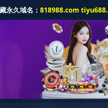
0412
一站式服务平台
产品展示
公司简介
新闻中心
企业业绩