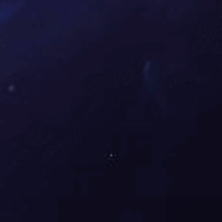
冷却
段
→200
－
1.85