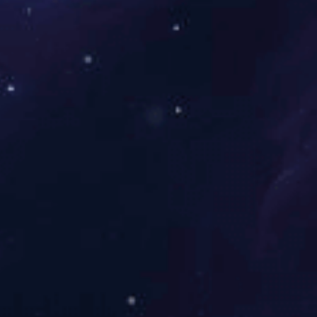
2
KXQT-2022A
球团焙烧实验系统
3
球团矿生球落下强度试验机
LX-05
4
KXSBL-2025
生球爆裂温度测定义测定仪
5
KXSQ-21A
智能颗粒强度测定仪
6
全自动
球团矿压力试验机
QTY-
2
0000
7
环保型烧结矿和球团矿强度测定转
（含鼓后
KX-
2000(ISO)
-1/2
摇筛
）
合