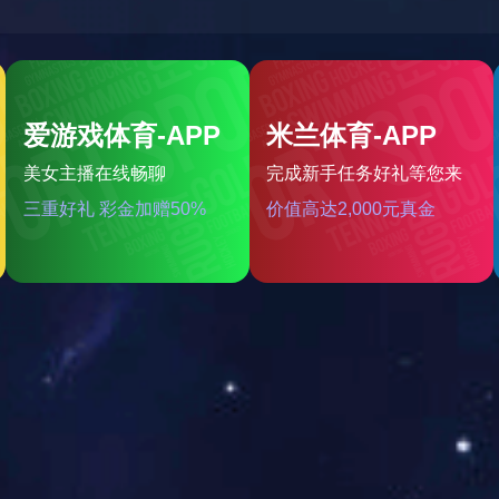
焙烧温度按设定的升温曲线步进式控制；按干燥、预热、焙烧、均
线、尾气含氧量曲线、风量曲线；
尾气含氧量；焙烧杯设四段热电偶，可显示全部球团料柱纵向温度