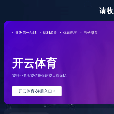
米兰(中国)