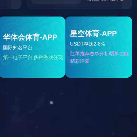
热、冷却5段程序自动控温；
变化；