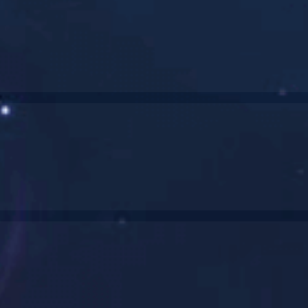
好消息：我公司研发的焦炭反应性制样系统，全部制样
KXQT-2022A型球团焙烧实验系统
回转窑，在焙烧炉内完成干燥、预热、焙烧、均热和冷却过程。
度高，减轻实验人员劳动强度，提高实验精准度，确保模拟精度